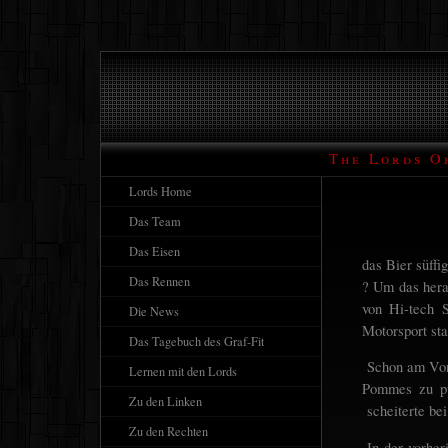
The Lords O
Lords Home
Das Team
Das Eisen
das Bier süffi
Das Rennen
? Um das hera
von Hi-tech S
Die News
Motorsport sta
Das Tagebuch des Graf-Fit
Schon am Vor
Lernen mit den Lords
Pommes zu pus
Zu den Linken
scheiterte be
Zu den Rechten
In der vorher