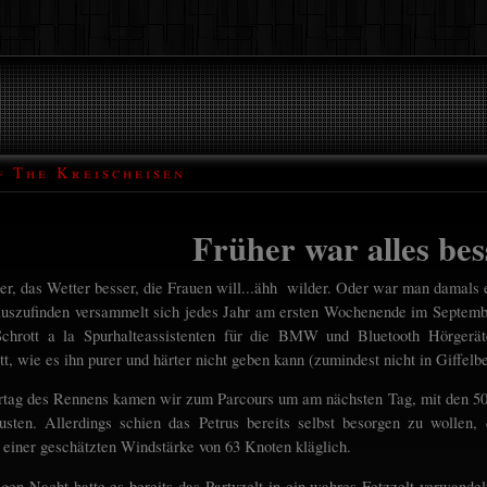
f The Kreischeisen
Früher war alles bes
ger, das Wetter besser, die Frauen will...ähh
wilder. Oder war man damals e
uszufinden versammelt sich jedes Jahr am ersten Wochenende im Septembe
chrott a la Spurhalteassistenten für die BMW und Bluetooth Hörgeräten
tt, wie es ihn purer und härter nicht geben kann (zumindest nicht in Giffelbe
tag des Rennens kamen wir zum Parcours um am nächsten Tag, mit den 50 
ten. Allerdings schien das Petrus bereits selbst besorgen zu wollen, 
i einer geschätzten Windstärke von 63 Knoten kläglich.
igen Nacht hatte es bereits das Partyzelt in ein wahres Fetzzelt verwandel