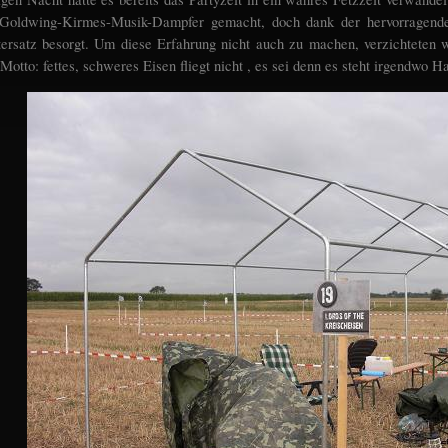
 Goldwing-Kirmes-Musik-Dampfer gemacht, doch dank der hervorragend
tersatz besorgt. Um diese Erfahrung nicht auch zu machen, verzichteten 
Motto: fettes, schweres Eisen fliegt nicht , es sei denn es steht irgendwo Ha