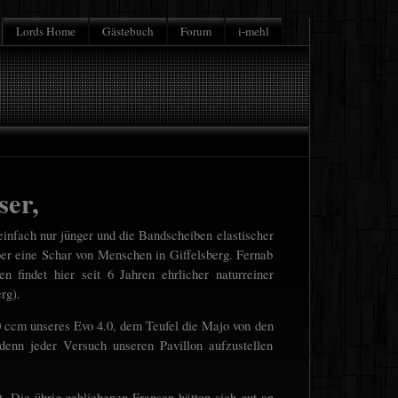
Lords Home
Gästebuch
Forum
i-mehl
ser,
infach nur jünger und die Bandscheiben elastischer
r eine Schar von Menschen in Giffelsberg. Fernab
 findet hier seit 6 Jahren ehrlicher naturreiner
rg).
ccm unseres Evo 4.0, dem Teufel die Majo von den
denn jeder Versuch unseren Pavillon aufzustellen
t. Die übrig gebliebenen Fransen hätten sich gut an