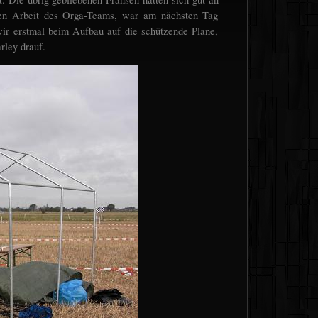
en Arbeit des Orga-Teams, war am nächsten Tag
wir erstmal beim Aufbau auf die schützende Plane,
rley drauf.