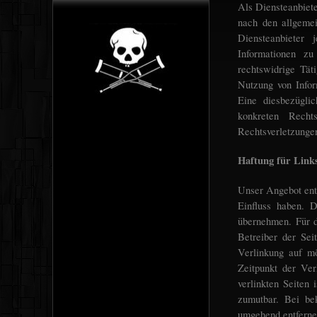
Als Diensteanbiet
nach den allgeme
Diensteanbieter 
Informationen z
rechtswidrige Tät
Nutzung von Infor
Eine diesbezügli
konkreten Recht
Rechtsverletzunge
Haftung für Link
Unser Angebot enth
Einfluss haben. 
übernehmen. Für di
Betreiber der Sei
Verlinkung auf mö
Zeitpunkt der Ver
verlinkten Seiten
zumutbar. Bei be
umgehend entferne