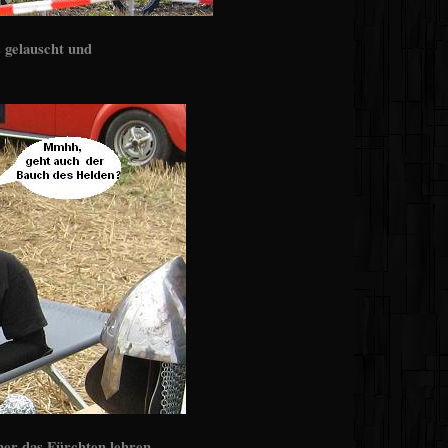
 gelauscht und
er das Fürchten lehren,