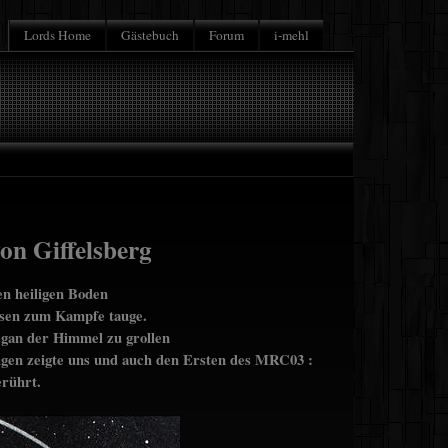
Lords Home
Gästebuch
Forum
i-mehl
on Giffelsberg
en heiligen Boden
eisen zum Kampfe tauge.
egan der Himmel zu grollen
ligen zeigte uns und auch den Ersten des MRC03 :
erührt.