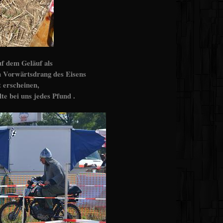
f dem Geläuf als
en Vorwärtsdrang des Eisens
 erscheinen,
e bei uns jedes Pfund .